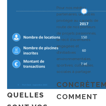
Pour nos médias
partenaires, un accès
privilégié au carnets de
route de nos porteurs
de projets passionnés,
le récit d’aventures
engagées et
d’initiatives
environnementales,
sportives, culturelles,
sociales à partager.
CONCRÈTEM
QUELLES
COMMENT