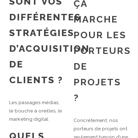
SONT VOS
ÇA
DIFFÉRENTES
MARCHE
STRATÉGIES
POUR LES
D’ACQUISITION
PORTEURS
DE
DE
CLIENTS ?
PROJETS
?
Les passages médias,
le bouche à oreilles, le
marketing digital.
Concrètement, nos
porteurs de projets ont
QUELS
seulement besoin d’une