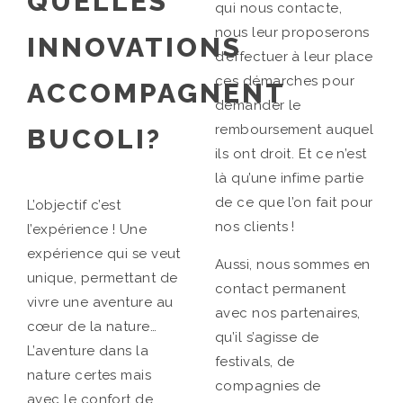
QUELLES
qui nous contacte,
nous leur proposerons
INNOVATIONS
d’effectuer à leur place
ces démarches pour
ACCOMPAGNENT
demander le
remboursement auquel
BUCOLI?
ils ont droit. Et ce n’est
là qu’une infime partie
de ce que l’on fait pour
L’objectif c’est
nos clients !
l’expérience ! Une
expérience qui se veut
Aussi, nous sommes en
unique, permettant de
contact permanent
vivre une aventure au
avec nos partenaires,
cœur de la nature…
qu’il s’agisse de
L’aventure dans la
festivals, de
nature certes mais
compagnies de
avec le confort de